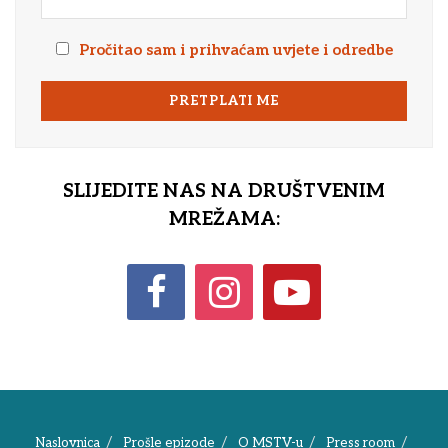
Pročitao sam i prihvaćam uvjete i odredbe
SLIJEDITE NAS NA DRUŠTVENIM
MREŽAMA:
Naslovnica
Prošle epizode
O MSTV-u
Press room